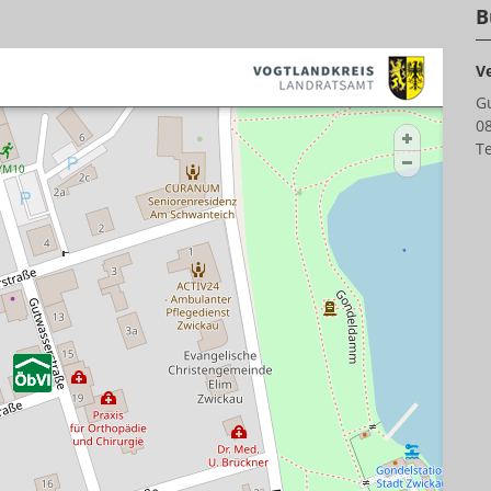
B
V
G
0
Te