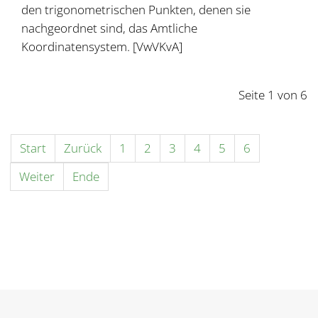
den trigonometrischen Punkten, denen sie
nachgeordnet sind, das Amtliche
Koordinatensystem. [VwVKvA]
Seite 1 von 6
Start
Zurück
1
2
3
4
5
6
Weiter
Ende