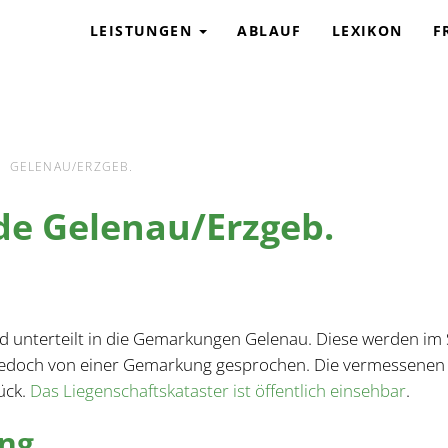
G
LEISTUNGEN
ABLAUF
LEXIKON
F
GELENAU/ERZGEB.
de Gelenau/Erzgeb.
d unterteilt in die Gemarkungen Gelenau. Diese werden im 
d jedoch von einer Gemarkung gesprochen. Die vermessenen
ück.
Das Liegenschaftskataster ist öffentlich einsehbar
.
ung