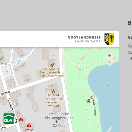
B
V
G
0
Te