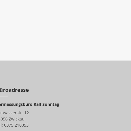
üroadresse
ermessungsbüro Ralf Sonntag
utwasserstr. 12
8056 Zwickau
l: 0375 210053