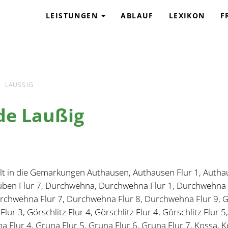
G
LEISTUNGEN
ABLAUF
LEXIKON
F
LAUSSIG
de Laußig
lt in die Gemarkungen Authausen, Authausen Flur 1, Authau
Düben Flur 7, Durchwehna, Durchwehna Flur 1, Durchwehna 
hwehna Flur 7, Durchwehna Flur 8, Durchwehna Flur 9, Görsc
 Flur 3, Görschlitz Flur 4, Görschlitz Flur 4, Görschlitz Flur 5
a Flur 4, Gruna Flur 5, Gruna Flur 6, Gruna Flur 7, Kossa, K