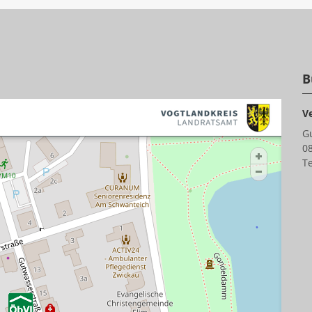
B
V
G
0
Te